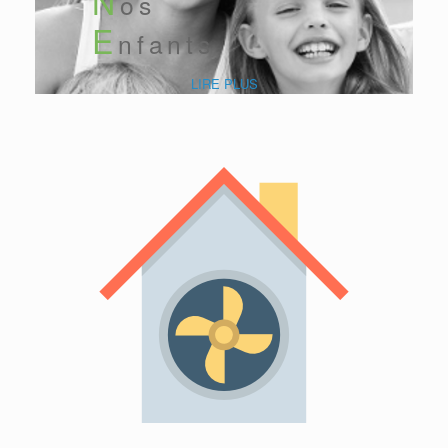
N
os
E
nfants
LIRE PLUS