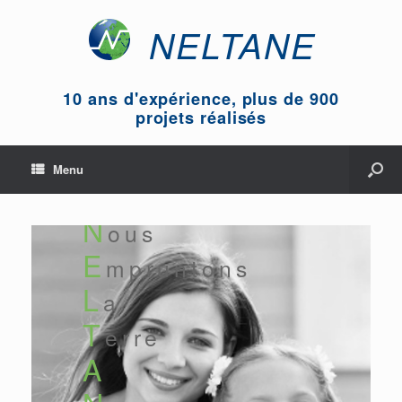
NELTANE
10 ans d'expérience, plus de 900
projets réalisés
Menu
N
ous
E
mpruntons
L
a
T
erre
A