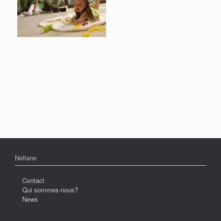
Neltane
Contact
Qui sommes-nous?
News